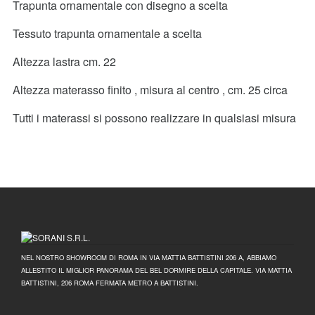
Trapunta ornamentale con disegno a scelta
Tessuto trapunta ornamentale a scelta
Altezza lastra cm. 22
Altezza materasso finito , misura al centro , cm. 25 circa
Tutti i materassi si possono realizzare in qualsiasi misura
NEL NOSTRO SHOWROOM DI ROMA IN VIA MATTIA BATTISTINI 206 A, ABBIAMO
ALLESTITO IL MIGLIOR PANORAMA DEL BEL DORMIRE DELLA CAPITALE. VIA MATTIA
BATTISTINI, 206 ROMA FERMATA METRO A BATTISTINI.